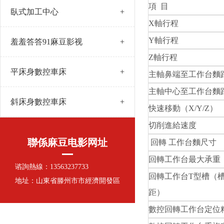
項 目
臥式加工中心
+
X軸行程
Y軸行程
羞羞答答91麻豆影视
+
Z軸行程
平床身數控車床
+
主軸鼻端至工作台麵
主軸中心至工作台麵
斜床身數控車床
+
快速移動（X/Y/Z）
切削進給速度
聯係麻豆电影网址
回轉 工作台麵尺寸
回轉工作台最大承重
谘詢熱線：13563237733
回轉工作台T型槽（槽
地址：山東省滕州市市經濟開發區
距）
數控回轉工作台定位